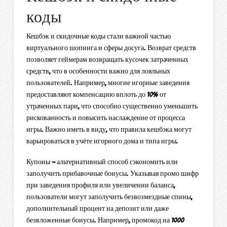
коды
Кешбэк и скидочные коды стали важной частью
виртуального шопинга и сферы досуга. Возврат средств
позволяет геймерам возвращать кусочек затраченных
средств, что в особенности важно для лояльных
пользователей. Например, многие игорные заведения
предоставляют компенсацию вплоть до 10% от
утраченных пари, что способно существенно уменьшить
рискованность и повысить наслаждение от процесса
игры. Важно иметь в виду, что правила кешбэка могут
варьироваться в учёте игорного дома и типа игры.
Купоны — альтернативный способ сэкономить или
заполучить прибавочные бонусы. Указывая промо шифр
при заведения профиля или увеличении баланса,
пользователи могут заполучить безвозмездные спины,
дополнительный процент на депозит или даже
безвложенные бонусы. Например, промокод на 1000