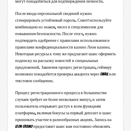
могут понадобиться для подтверждения личности.
После ввода персональной сведений нужно
сгенерировать устойчивый пароль. Совет: используйте
комбинацию из знаков, чисел и спецсимволов для
повышения безопасности. После этого, нужно
подтвердить одобрение с правилами использования и
правилами конфиденциальности казино Леон казино.
Некоторые ресурсы к тому же предлагают шанс оформить
подписку на рассылку новостей и специальных
предложений. Закончив процесс регистрации, геймеру
возможно понадобится проверка аккаунта через email или
текстовое сообщение.
Процесс регистрационного процесса в большинстве
случаев требует не более нескольких минут, и затем
пользователь открывает доступ к всем функциям
платформы, включая бонусы за первый депозит и шанс
принимать участие в разнообразных акциях. Запись на
Leon Casino предоставит шанс вам постоянно обновлять