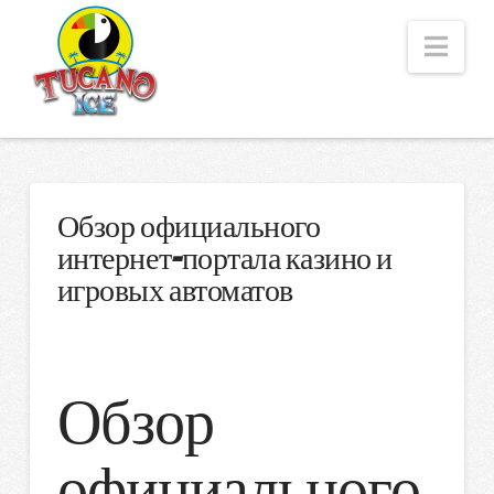
Navi
Обзор официального
интернет-портала казино и
игровых автоматов
Обзор
официального