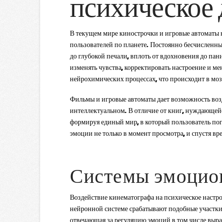
психическое
В текущем мире кинострочки и игровые автоматы н
пользователей по планете. Постоянно бесчисленн
до глубокой печали, вплоть от вдохновения до п
изменять чувства, корректировать настроение и мен
нейрохимических процессах, что происходит в моз
Фильмы и игровые автоматы дает возможность возд
интеллектуальном. В отличие от книг, нуждающейс
формируя единый мир, в который пользователь по
эмоции не только в момент просмотра, и спустя вр
Системы эмоцион
Воздействие кинематографа на психическое настр
нейронной системе срабатывают подобные участки,
отвечающая за регуляцию эмоций в том числе выра