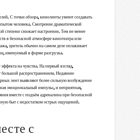
лей. С точки обзора, киноленты умеют создавать
 опытом человека. Смотрение драматической
ой степени снижает настроение. Тем не менее
тв в безопасной атмосфере кинотеатра или
жа, зритель обычно на самом деле оплакивает
ие, именуемый в форме разгрузка.
эффекта на чувства. На первый взгляд,
т большой распространением. Недавние
ерных лент выявляют более сильную возбуждение
щная эмоциональный импульс, и неприятная,
яния вместе с подъём адреналина при безопасной
анную быт с недостатком острых ощущений.
есте с