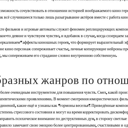
озможность сочувствовать в отношении историей воображаемого кино геро
как всё случившееся только лишь разыгрывание актёров вместе с работа ки
е фильмов и игровые автоматы служит феномен реплицирующих компоне
какое-то деяние и чувствуем чувство, и вдобавок в случае, когда созерцае
ркаливаем” аффекты киношных героев, что формирует выразительный эф
кране кино персонаж сопереживает счастье, личные копирующие нейроны п
т, мы сопереживаем его страдание словно внутреннюю собственную.
бразных жанров по отно
олее очевидным инструментом для повышения чувств. Смех, какой произ
рапевтическими проявлениями. В момент смотрения юмористических фильм
инений, какие ещё и узнаны как “гормоны веселья”. Приведённые компон
степень стрессового состояния и могут на время корректировать диском
направить психическое внимание по деструктивных дум, в сторону светлы
равило замечают свою эмоцию более центрированными, счастливыми и од