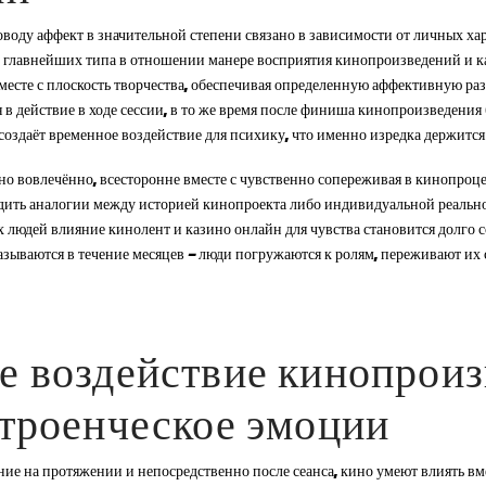
оду аффект в значительной степени связано в зависимости от личных хар
 главнейших типа в отношении манере восприятия кинопроизведений и ка
месте с плоскость творчества, обеспечивая определенную аффективную ра
в действие в ходе сессии, в то же время после финиша кинопроизведени
здаёт временное воздействие для психику, что именно изредка держится 
ьно вовлечённо, всесторонне вместе с чувственно сопереживая в кинопроц
одить аналогии между историей кинопроекта либо индивидуальной реальн
их людей влияние кинолент и казино онлайн для чувства становится долг
зываются в течение месяцев — люди погружаются к ролям, переживают их
 воздействие кинопрои
троенческое эмоции
ие на протяжении и непосредственно после сеанса, кино умеют влиять в