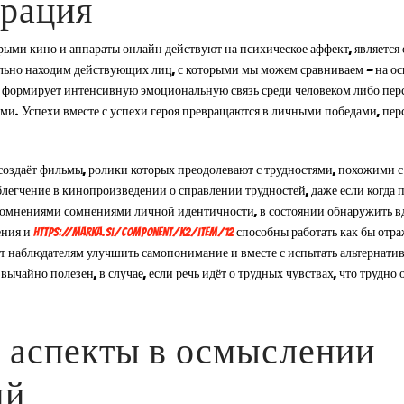
брация
ыми кино и аппараты онлайн действуют на психическое аффект, является
льно находим действующих лиц, с которыми мы можем сравниваем — на о
 формирует интенсивную эмоциональную связь среди человеком либо перс
ами. Успехи вместе с успехи героя превращаются в личными победами, пер
оздаёт фильмы, ролики которых преодолевают с трудностями, похожими с 
егчение в кинопроизведении о справлении трудностей, даже если когда п
сомнениями сомнениями личной идентичности, в состоянии обнаружить вд
ения и
https://marka.si/component/k2/item/12
способны работать как бы отра
ет наблюдателям улучшить самопонимание и вместе с испытать альтернати
айно полезен, в случае, если речь идёт о трудных чувствах, что трудно о
 аспекты в осмыслении
ий