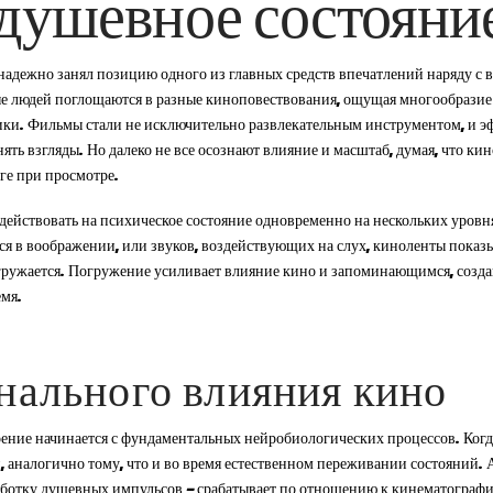
 душевное состояни
адежно занял позицию одного из главных средств впечатлений наряду с в
ые людей поглощаются в разные киноповествования, ощущая многообразие 
аники. Фильмы стали не исключительно развлекательным инструментом, 
ять взгляды. Но далеко не все осознают влияние и масштаб, думая, что кин
ге при просмотре.
ействовать на психическое состояние одновременно на нескольких уровн
я в воображении, или звуков, воздействующих на слух, киноленты показ
гружается. Погружение усиливает влияние кино и запоминающимся, созд
емя.
ального влияния кино
оение начинается с фундаментальных нейробиологических процессов. Ког
 аналогично тому, что и во время естественном переживании состояний. 
ботку душевных импульсов — срабатывает по отношению к кинематографич