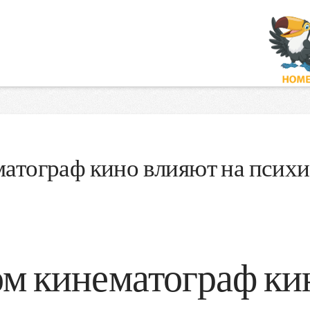
атограф кино влияют на псих
м кинематограф ки