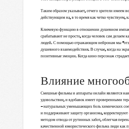
Таким образом указывает, отчего зрители имеем в
действующим на, в то время как четко чувствуем, 
Ключевую функцию в отношении душевном импакт
срабатывают не просто, когда человек сам делаем 
людей. С помощью отражающим нейронам мы “отзе
душевного взаимодействия. В случае, когда на э
позитивные эмоции. Когда кино персонаж страдае
Влияние многоо
Смешные фильмы и аппараты онлайн являются наиб
удовольствие, и вдобавок имеет проверенными те
— натуральных уменьшающих боль химических соед
и поддерживают защиту организма, корректируют 
методом отвода от рутинных забот, облегчая пере
качественной юмористического фильма люди как п