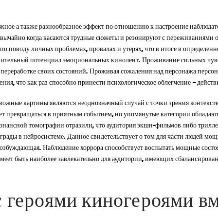
ное а также разнообразное эффект по отношению к настроение наблюдате
езвычайно когда касаются трудные сюжеты и резонируют с переживаниями
о поводу личных проблемах, провалах и утерях, что в итоге в определенн
вительный потенциал эмоциональных кинолент. Проживание сильных чувс
переработке своих состояний. Проживая сожаления над персонажа персона
ния, что как раз способно принести психологическое облегчение — действ
вожные картины являются неоднозначный случай с точки зрения контексте 
ет превращаться в приятным событием, но упомянутые категории обладаю
онансной томографии отразили, что аудитория экшн-фильмов либо трилл
аграды в нейросистеме. Данное свидетельствует о том для части людей мо
возбуждающая. Наблюдение хоррора способствует воспытать мощные состо
умеет быть наиболее завлекательно для аудитории, имеющих сбалансиров
 героями киногероями вм