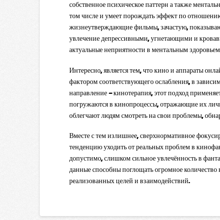
собственное психическое паттерн а также ментал
том числе и умеет порождать эффект по отношени
жизнеутверждающие фильмы, зачастую, показываю
увлечение депрессивными, угнетающими и кровав
актуальные неприятности в ментальным здоровьем
Интересно, является тем, что кино и аппараты онла
фактором соответствующего ослабления, в зависим
направление — кинотерапия, этот подход применя
погружаются в кинопроцессы, отражающие их личн
облегчают людям смотреть на свои проблемы, обна
Вместе с тем излишнее, сверхнормативное фокус
тенденцию уходить от реальных проблем в кинофант
допустимо, слишком сильное увлечённость в фант
данные способны поглощать огромное количество 
реализованных целей и взаимодействий.