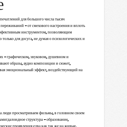
е
печатлений для большого числа тысяч
переживаний — от смехового настроения и вплоть
и эффективным инструментом, позволяющим
о только для досуга, не думая о психологических и
ях — графическом, звуковом, душевном и
ывают образы, аудио композиции и сюжет,
авая эмоциональный эффект, воздействующий на
да люди просматриваем фильмы, в головном своем
Амигдалоидное структура — образование,
еские проявления едва как так же на живые.