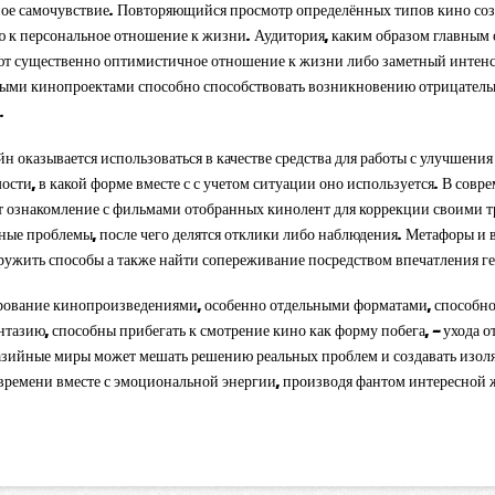
ьное самочувствие. Повторяющийся просмотр определённых типов кино соз
ю к персональное отношение к жизни. Аудитория, каким образом главным
т существенно оптимистичное отношение к жизни либо заметный интенси
ыми кинопроектами способно способствовать возникновению отрицательн
.
йн оказывается использоваться в качестве средства для работы с улучшения
ости, в какой форме вместе с с учетом ситуации оно используется. В сов
ет ознакомление с фильмами отобранных кинолент для коррекции своими
ые проблемы, после чего делятся отклики либо наблюдения. Метафоры и в
ружить способы а также найти сопереживание посредством впечатления ге
ирование кинопроизведениями, особенно отдельными форматами, способно
азию, способны прибегать к смотрение кино как форму побега, — ухода от
азийные миры может мешать решению реальных проблем и создавать изоляц
времени вместе с эмоциональной энергии, производя фантом интересной 