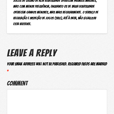
Jogos de casino de alta volatilidade oferecem prémios maiores,
mas com menor frequência, enquanto os de baixa volatilidade
oferecem ganhos menores, mas mais regularmente. O Serviço de
Regulação e Inspeção de Jogos (SRIJ), até à data, não legalizou
esta vertente.
Leave a Reply
Your email address will not be published.
Required fields are marked
*
Comment