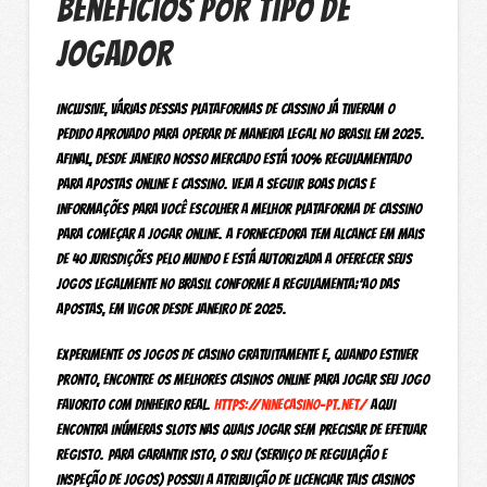
Benefícios por Tipo de
Jogador
Inclusive, várias dessas plataformas de cassino já tiveram o
pedido aprovado para operar de maneira legal no Brasil em 2025.
Afinal, desde janeiro nosso mercado está 100% regulamentado
para apostas online e cassino. Veja a seguir boas dicas e
informações para você escolher a melhor plataforma de cassino
para começar a jogar online. A fornecedora tem alcance em mais
de 40 jurisdições pelo mundo e está autorizada a oferecer seus
jogos legalmente no Brasil conforme a regulamenta;’ao das
apostas, em vigor desde janeiro de 2025.
Experimente os jogos de casino gratuitamente e, quando estiver
pronto, encontre os melhores casinos online para jogar seu jogo
favorito com dinheiro real.
https://ninecasino-pt.net/
Aqui
encontra inúmeras slots nas quais jogar sem precisar de efetuar
registo. Para garantir isto, o SRIJ (Serviço de Regulação e
Inspeção de Jogos) possui a atribuição de licenciar tais casinos