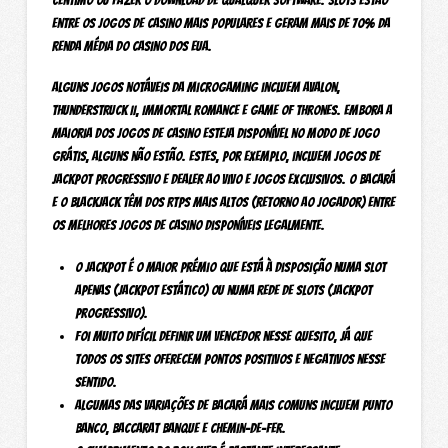
cêntimo ou fazer o download de qualquer software. Slots estão
entre os jogos de casino mais populares e geram mais de 70% da
renda média do casino dos EUA.
Alguns jogos notáveis ​​​​da Microgaming incluem Avalon,
Thunderstruck II, Immortal Romance e Game of Thrones. Embora a
maioria dos jogos de casino esteja disponível no modo de jogo
grátis, alguns não estão. Estes, por exemplo, incluem jogos de
jackpot progressivo e dealer ao vivo e jogos exclusivos. O bacará
e o blackjack têm dos RTPs mais altos (retorno ao jogador) entre
os melhores jogos de casino disponíveis legalmente.
O Jackpot é o maior prémio que está à disposição numa slot
apenas (Jackpot estático) ou numa rede de slots (Jackpot
progressivo).
Foi muito difícil definir um vencedor nesse quesito, já que
todos os sites oferecem pontos positivos e negativos nesse
sentido.
Algumas das variações de bacará mais comuns incluem Punto
Banco, Baccarat Banque e Chemin-de-fer.