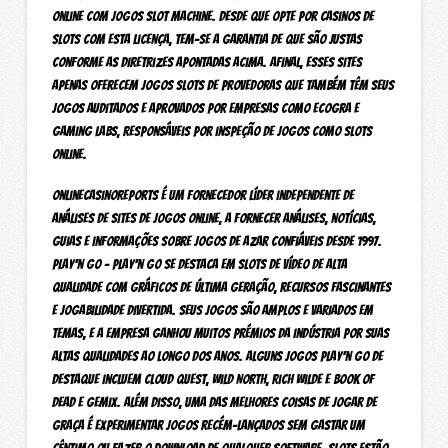
online com jogos slot machine. Desde que opte por casinos de
slots com esta licença, tem-se a garantia de que são justas
conforme as diretrizes apontadas acima. Afinal, esses sites
apenas oferecem jogos slots de provedoras que também têm seus
jogos auditados e aprovados por empresas como eCogra e
Gaming Labs, responsáveis por inspeção de jogos como slots
online.
OnlineCasinoReports é um fornecedor líder independente de
análises de sites de jogos online, a fornecer análises, notícias,
guias e informações sobre jogos de azar confiáveis ​​desde 1997.
Play’n GO – Play’n GO se destaca em slots de vídeo de alta
qualidade com gráficos de última geração, recursos fascinantes
e jogabilidade divertida. Seus jogos são amplos e variados em
temas, e a empresa ganhou muitos prémios da indústria por suas
altas qualidades ao longo dos anos. Alguns jogos Play’n GO de
destaque incluem Cloud Quest, Wild North, Rich Wilde e Book of
Dead e Gemix. Além disso, uma das melhores coisas de jogar de
graça é experimentar jogos recém-lançados sem gastar um